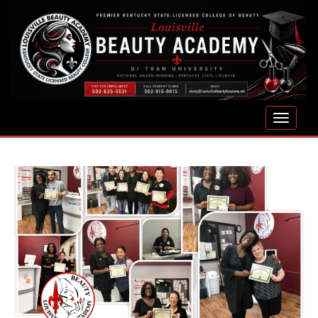
S
k
i
p
t
o
m
TOGGLE
a
i
n
c
o
n
t
e
n
t