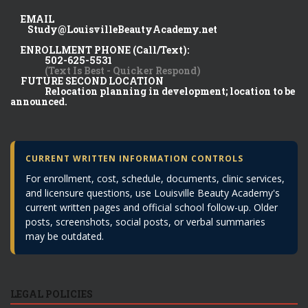
EMAIL
Study@LouisvilleBeautyAcademy.net
ENROLLMENT PHONE (Call/Text):
502-625-5531
(Text Is Best - Quicker Respond)
FUTURE SECOND LOCATION
Relocation planning in development; location to be
announced.
CURRENT WRITTEN INFORMATION CONTROLS
For enrollment, cost, schedule, documents, clinic services,
and licensure questions, use Louisville Beauty Academy's
current written pages and official school follow-up. Older
posts, screenshots, social posts, or verbal summaries
may be outdated.
LEGAL POLICIES